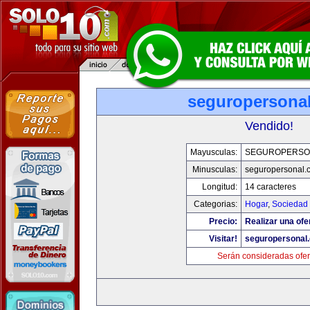
seguropersona
Vendido!
Mayusculas:
SEGUROPERSO
Minusculas:
seguropersonal.
Longitud:
14 caracteres
Categorias:
Hogar
,
Sociedad
Precio:
Realizar una ofe
Visitar!
seguropersonal
Serán consideradas ofer