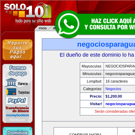
negociosparagu
El dueño de este dominio lo ha
Mayusculas:
NEGOCIOSPARA
Minusculas:
negociosparagua
Longitud:
16 caracteres
Categorias:
Negocios
Precio:
$1,200.00
Visitar!
negociosparagu
Serán consideradas ofer
R