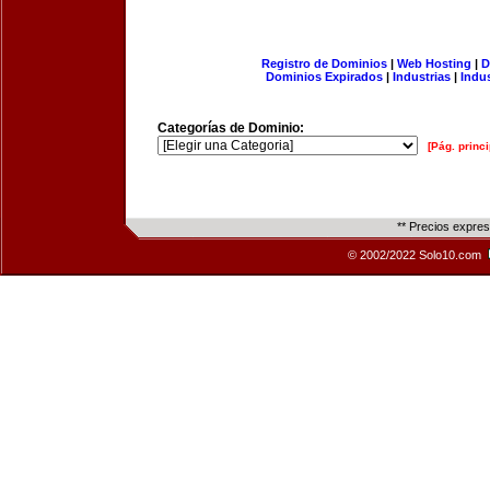
Registro de Dominios
|
Web Hosting
|
D
Dominios Expirados
|
Industrias
|
Indu
Categorías de Dominio:
[Pág. princi
** Precios expre
© 2002/2022 Solo10.com