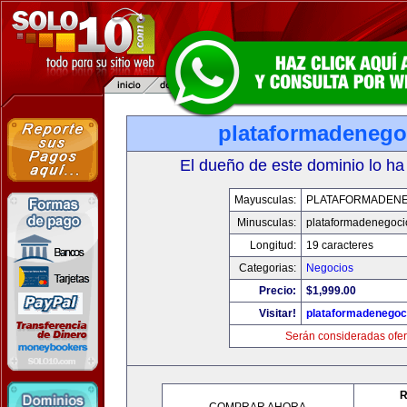
plataformadenego
El dueño de este dominio lo ha
Mayusculas:
PLATAFORMADEN
Minusculas:
plataformadenegoc
Longitud:
19 caracteres
Categorias:
Negocios
Precio:
$1,999.00
Visitar!
plataformadenegoc
Serán consideradas ofer
R