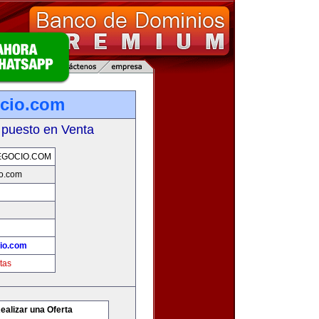
cio.com
 puesto en Venta
EGOCIO.COM
io.com
io.com
tas
ealizar una Oferta