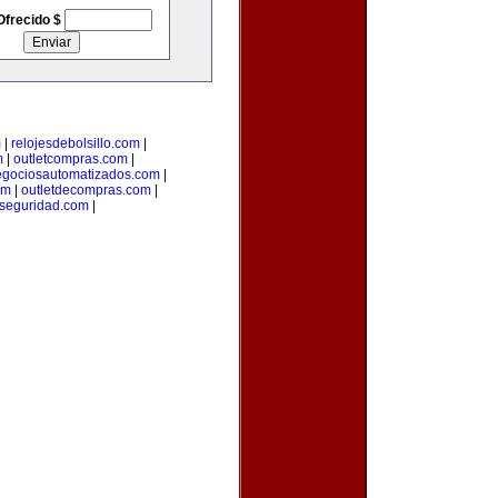
Ofrecido $
m
|
relojesdebolsillo.com
|
m
|
outletcompras.com
|
gociosautomatizados.com
|
om
|
outletdecompras.com
|
aseguridad.com
|