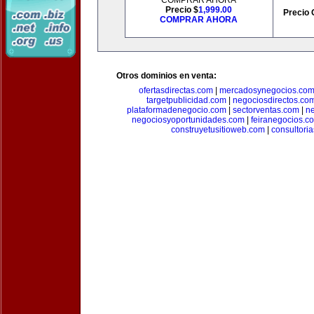
COMPRAR AHORA
Precio $
1,999.00
Precio 
COMPRAR AHORA
Otros dominios en venta:
ofertasdirectas.com
|
mercadosynegocios.co
targetpublicidad.com
|
negociosdirectos.co
plataformadenegocio.com
|
sectorventas.com
|
ne
negociosyoportunidades.com
|
feiranegocios.c
construyetusitioweb.com
|
consultori