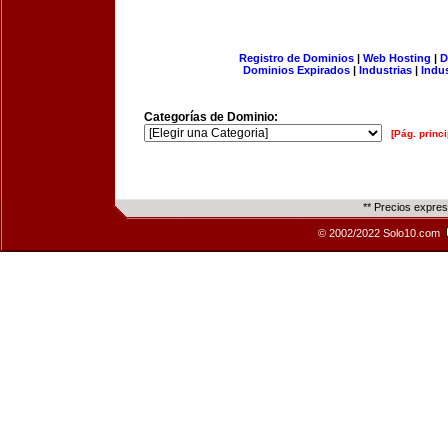
Registro de Dominios
|
Web Hosting
|
D
Dominios Expirados
|
Industrias
|
Indu
Categorías de Dominio:
[Pág. princi
** Precios expre
© 2002/2022 Solo10.com