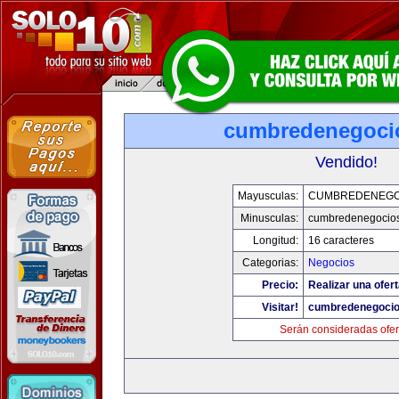
cumbredenegoci
Vendido!
Mayusculas:
CUMBREDENEGO
Minusculas:
cumbredenegocio
Longitud:
16 caracteres
Categorias:
Negocios
Precio:
Realizar una ofert
Visitar!
cumbredenegoci
Serán consideradas ofer