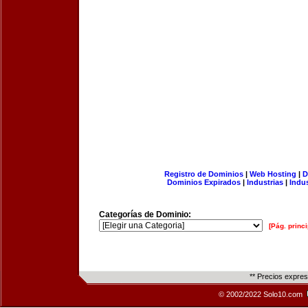
Registro de Dominios
|
Web Hosting
|
D
Dominios Expirados
|
Industrias
|
Indu
Categorías de Dominio:
[Pág. princi
** Precios expre
© 2002/2022 Solo10.com