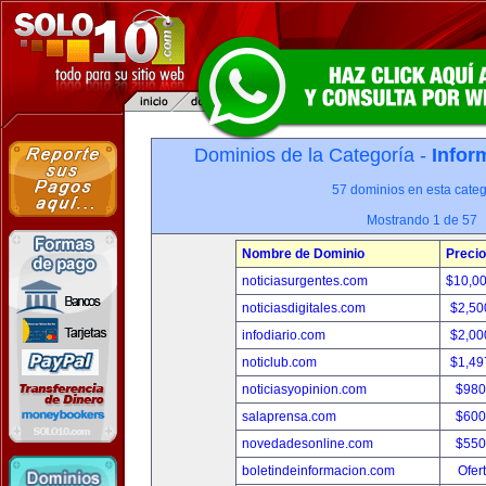
Dominios de la Categoría -
Infor
57 dominios en esta categ
Mostrando 1 de 57
Nombre de Dominio
Precio
noticiasurgentes.com
$10,0
noticiasdigitales.com
$2,50
infodiario.com
$2,00
noticlub.com
$1,49
noticiasyopinion.com
$980
salaprensa.com
$600
novedadesonline.com
$550
boletindeinformacion.com
Ofer