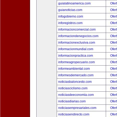
guialatinoamerica.com
Ofer
guianoticias.com
Ofer
infogobierno.com
Ofer
inforegistros.com
Ofer
informacioncomercial.com
Ofer
informaciondenegocios.com
Ofer
informacionexclusiva.com
Ofer
informacionmundial.com
Ofer
informacionpractica.com
Ofer
informeagropecuario.com
Ofer
informeambiental.com
Ofer
informesdemercado.com
Ofer
noticiasbaloncesto.com
Ofer
noticiasciclismo.com
Ofer
noticiasdeeconomia.com
Ofer
noticiasdiarias.com
Ofer
noticiasempresariales.com
Ofer
noticiasendirecto.com
Ofer