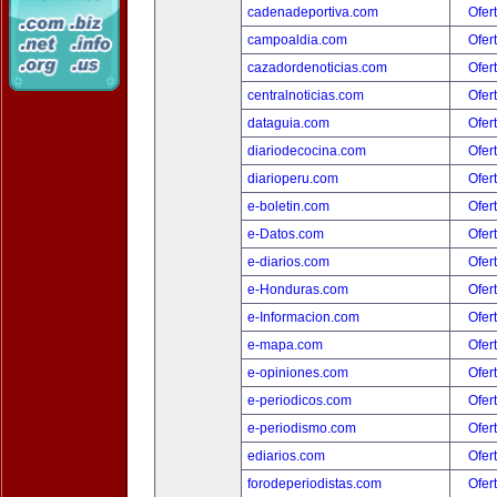
cadenadeportiva.com
Ofer
campoaldia.com
Ofer
cazadordenoticias.com
Ofer
centralnoticias.com
Ofer
dataguia.com
Ofer
diariodecocina.com
Ofer
diarioperu.com
Ofer
e-boletin.com
Ofer
e-Datos.com
Ofer
e-diarios.com
Ofer
e-Honduras.com
Ofer
e-Informacion.com
Ofer
e-mapa.com
Ofer
e-opiniones.com
Ofer
e-periodicos.com
Ofer
e-periodismo.com
Ofer
ediarios.com
Ofer
forodeperiodistas.com
Ofer