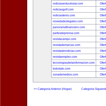
noticiasentucelular.com
Ofer
noticiasgolf.com
Ofer
noticiastenis.com
Ofer
novedadeslegales.com
Ofer
panoramafinanciero.com
Ofer
partesdeprensa.com
Ofer
revistacampo.com
Ofer
revistademarcas.com
Ofer
revistadenoticias.com
Ofer
revistaempleo.com
Ofer
tecnologiasdelainformacion.com
Ofer
tododato.com
Ofer
zonademedios.com
Ofer
<< Categoria Anterior (Hogar)
Categoria Siguient